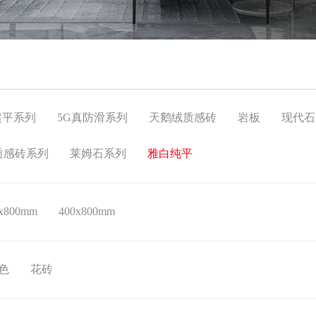
超平系列
5G真防滑系列
天鹅绒质感砖
岩板
现代石
质感砖系列
莱姆石系列
雅白纯平
x800mm
400x800mm
色
花砖