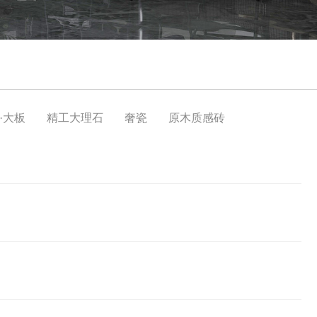
·大板
精工大理石
奢瓷
原木质感砖