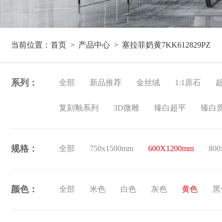
当前位置：
首页
产品中心
塞拉菲奶黄7KK612829PZ
系列：
全部
新品推荐
金丝绒
1:1原石
复刻釉系列
3D微雕
臻白超平
臻白
规格：
全部
750x1500mm
600X1200mm
800
颜色：
全部
米色
白色
灰色
黄色
黑