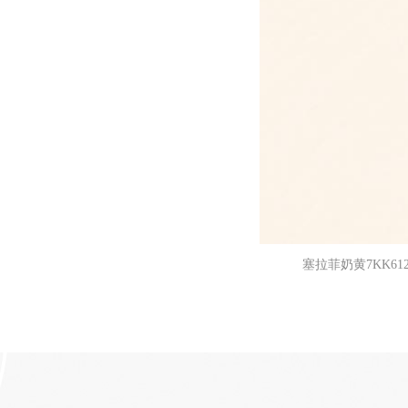
塞拉菲奶黄7KK612