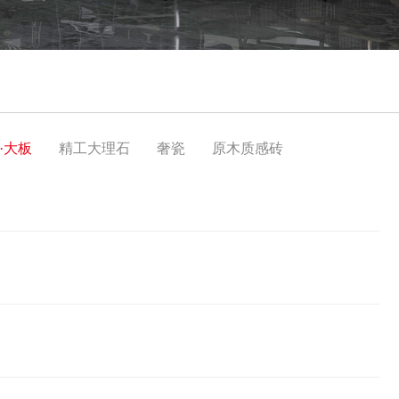
·大板
精工大理石
奢瓷
原木质感砖