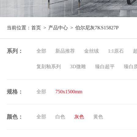
当前位置：
首页
产品中心
伯尔尼灰7KS15827P
系列：
全部
新品推荐
金丝绒
1:1原石
复刻釉系列
3D微雕
臻白超平
臻白
规格：
全部
750x1500mm
颜色：
全部
白色
灰色
黄色