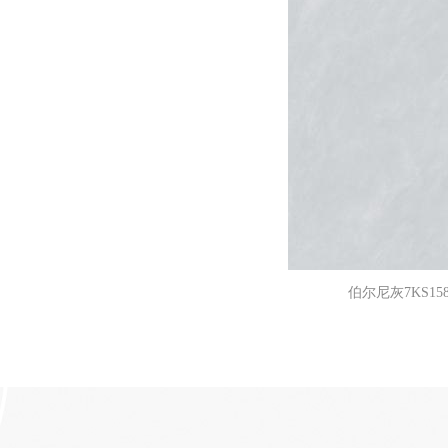
伯尔尼灰7KS158