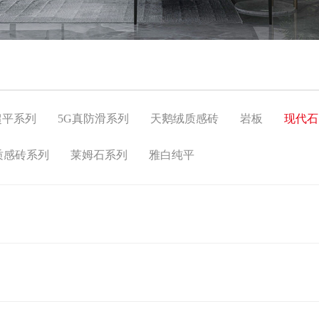
超平系列
5G真防滑系列
天鹅绒质感砖
岩板
现代石
质感砖系列
莱姆石系列
雅白纯平