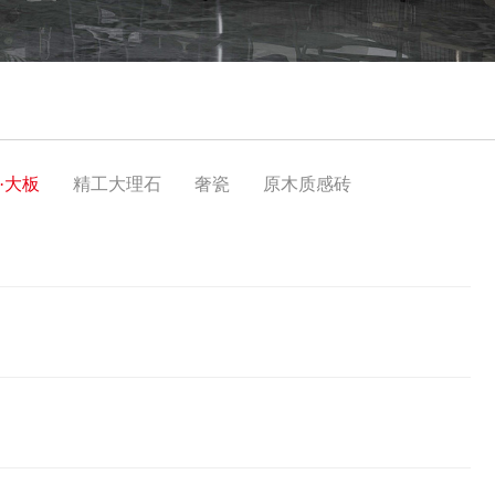
·大板
精工大理石
奢瓷
原木质感砖