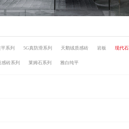
超平系列
5G真防滑系列
天鹅绒质感砖
岩板
现代石
质感砖系列
莱姆石系列
雅白纯平