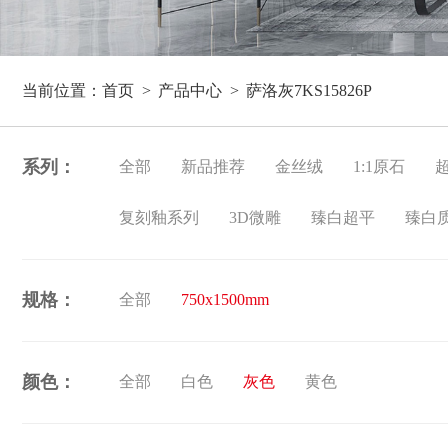
当前位置：
首页
产品中心
萨洛灰7KS15826P
系列：
全部
新品推荐
金丝绒
1:1原石
复刻釉系列
3D微雕
臻白超平
臻白
规格：
全部
750x1500mm
颜色：
全部
白色
灰色
黄色