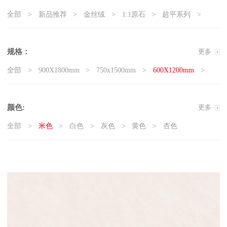
全部
新品推荐
金丝绒
1:1原石
超平系列
5G真防滑系列
天鹅绒质感砖
岩板
现代石·大板
精工大理石
奢瓷
原木质感砖
复刻釉系列
规格：
更多
3D微雕
臻白超平
臻白质感砖系列
莱姆石系列
全部
900X1800mm
750x1500mm
600X1200mm
雅白纯平
800x800mm
400x800mm
颜色:
更多
全部
米色
白色
灰色
黄色
杏色