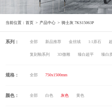
当前位置：
首页
产品中心
骑士灰 7KS15063P
系列：
全部
新品推荐
金丝绒
1:1原石
复刻釉系列
3D微雕
臻白超平
臻白
规格：
全部
750x1500mm
颜色：
全部
白色
灰色
黄色