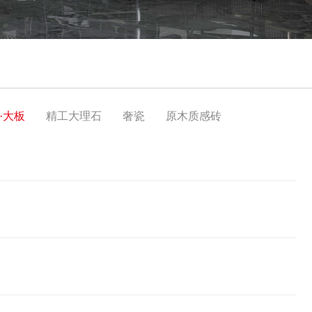
·大板
精工大理石
奢瓷
原木质感砖