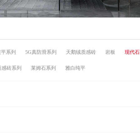
超平系列
5G真防滑系列
天鹅绒质感砖
岩板
现代石
质感砖系列
莱姆石系列
雅白纯平