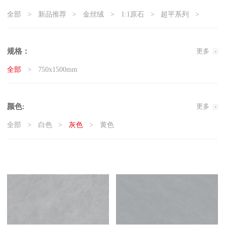
全部
新品推荐
金丝绒
1:1原石
超平系列
5G真防滑系列
天鹅绒质感砖
岩板
现代石·大板
精工大理石
奢瓷
原木质感砖
复刻釉系列
规格：
更多
3D微雕
臻白超平
臻白质感砖系列
莱姆石系列
全部
750x1500mm
雅白纯平
颜色:
更多
全部
白色
灰色
黄色