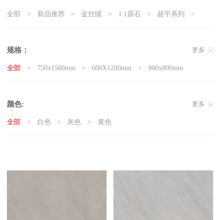
全部
新品推荐
金丝绒
1:1原石
超平系列
5G真防滑系列
天鹅绒质感砖
岩板
现代石·大板
精工大理石
奢瓷
原木质感砖
复刻釉系列
规格：
更多
3D微雕
臻白超平
臻白质感砖系列
莱姆石系列
全部
750x1500mm
600X1200mm
800x800mm
雅白纯平
颜色:
更多
全部
白色
灰色
黄色