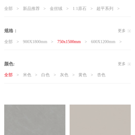
全部
新品推荐
金丝绒
1:1原石
超平系列
5G真防滑系列
天鹅绒质感砖
岩板
现代石·大板
精工大理石
奢瓷
原木质感砖
复刻釉系列
规格：
更多
3D微雕
臻白超平
臻白质感砖系列
莱姆石系列
全部
900X1800mm
750x1500mm
600X1200mm
雅白纯平
800x800mm
400x800mm
颜色:
更多
全部
米色
白色
灰色
黄色
杏色