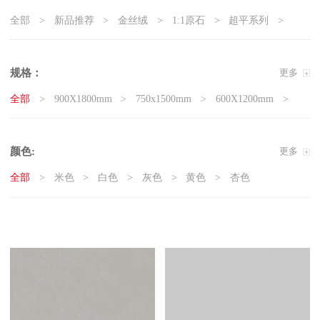
全部
新品推荐
金丝绒
1:1原石
超平系列
5G真防滑系列
天鹅绒质感砖
岩板
现代石·大板
精工大理石
奢瓷
原木质感砖
复刻釉系列
规格：
更多
3D微雕
臻白超平
臻白质感砖系列
莱姆石系列
全部
900X1800mm
750x1500mm
600X1200mm
雅白纯平
800x800mm
400x800mm
颜色:
更多
全部
米色
白色
灰色
黄色
杏色