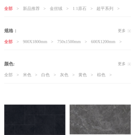
全部
新品推荐
金丝绒
1:1原石
超平系列
5G真防滑系列
天鹅绒质感砖
岩板
现代石·大板
精工大理石
奢瓷
原木质感砖
复刻釉系列
规格：
更多
3D微雕
臻白超平
臻白质感砖系列
莱姆石系列
全部
900X1800mm
750x1500mm
600X1200mm
雅白纯平
800x800mm
400x800mm
800X1350mm
颜色:
更多
全部
米色
白色
灰色
黄色
棕色
黑色
花砖
咖色
杏色
棕色