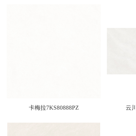
卡梅拉7KS80888PZ
云川