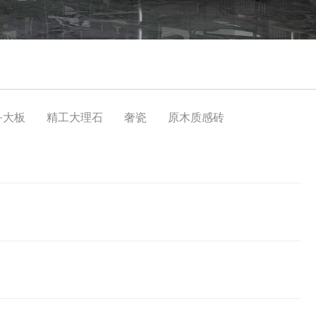
·大板
精工大理石
奢瓷
原木质感砖