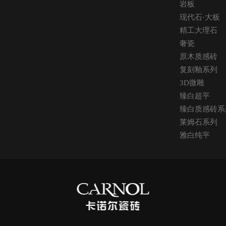
岩板
现代石·大板
精工大理石
奢瓷
原木质感砖
复刻釉系列
3D微雕
臻白超平
臻白质感砖系
莱姆石系列
雅白纯平