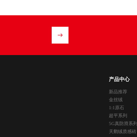
产品中心
新品推荐
金丝绒
1:1原石
超平系列
5G真防滑系
天鹅绒质感砖