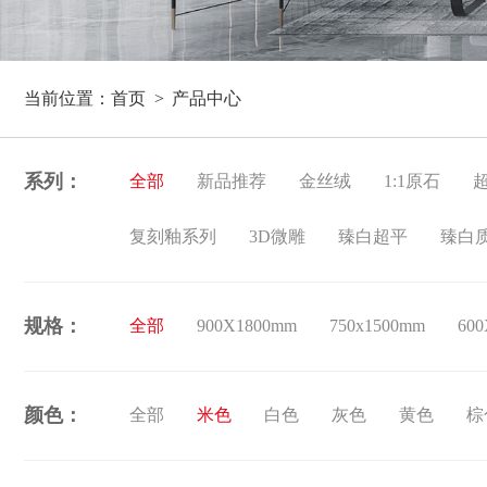
当前位置：
首页
产品中心
系列：
全部
新品推荐
金丝绒
1:1原石
复刻釉系列
3D微雕
臻白超平
臻白
规格：
全部
900X1800mm
750x1500mm
60
颜色：
全部
米色
白色
灰色
黄色
棕