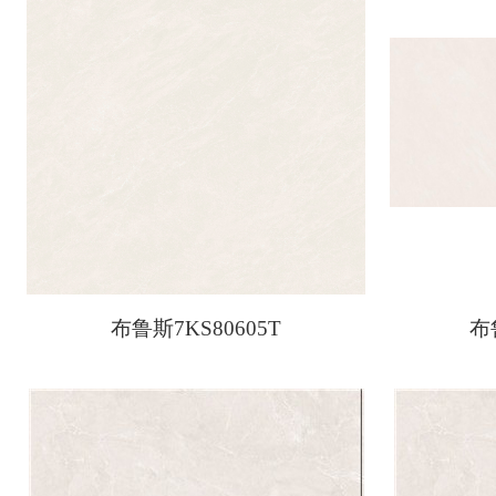
布鲁斯7KS80605T
布