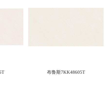
5T
布鲁斯7KK48605T