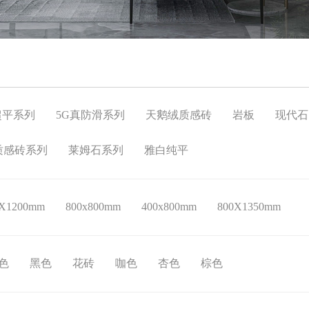
超平系列
5G真防滑系列
天鹅绒质感砖
岩板
现代石
质感砖系列
莱姆石系列
雅白纯平
0X1200mm
800x800mm
400x800mm
800X1350mm
色
黑色
花砖
咖色
杏色
棕色